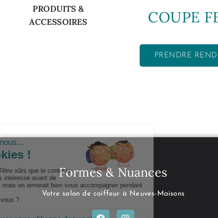
PRODUITS &
COUPE 
ACCESSOIRES
PRENDRE REND
Formes & Nuances
Votre salon de coiffeur à Neuves-Maisons
F
I