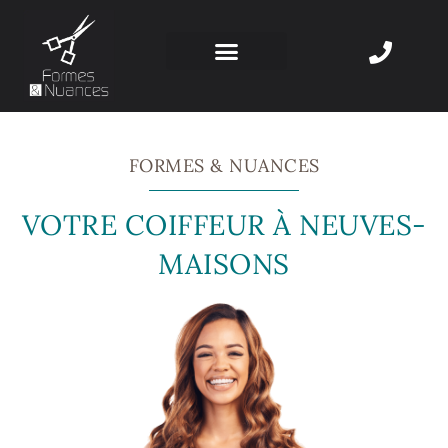
Aller
au
contenu
LES SENTEURS GOURMANDES
NOS RÉALISATIONS
NOS PRESTATIONS
PRENDRE RENDEZ-VOUS
FORMES & NUANCES
VOTRE COIFFEUR À NEUVES-
MAISONS